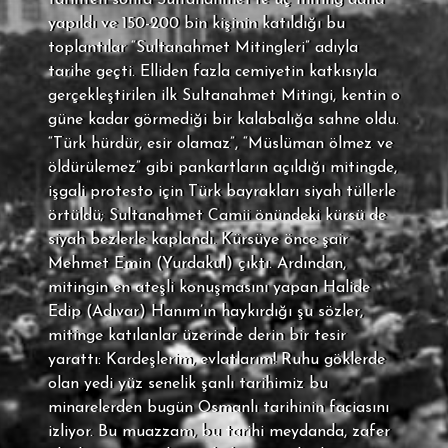
tarihten sonra Sultanahmet’te üç miting daha
yapıldı ve 150-200 bin kişinin katıldığı bu
toplantılar “Sultanahmet Mitingleri” adıyla
tarihe geçti. Elliden fazla cemiyetin katkısıyla
gerçekleştirilen ilk Sultanahmet Mitingi, kentin o
güne kadar görmediği bir kalabalığa sahne oldu.
“Türk hürdür, esir olamaz”, “Müslüman ölmez ve
öldürülemez” gibi pankartların açıldığı mitingde,
işgali protesto için Türk bayrakları siyah tüllerle
örtüldü; Sultanahmet Camii önündeki kürsü de
siyah bezlerle kaplandı. Kürsüye önce şair
Mehmet Emin (Yurdakul) çıktı. Ardından,
mitingin en ateşli konuşmasını yapan Halide
Edip (Adıvar) Hanım’ın haykırdığı şu sözler,
mitinge katılanlar üzerinde derin bir tesir
yarattı: Kardeşlerim, evlatlarım! Ruhu göklerde
olan yedi yüz senelik şanlı tarihimiz bu
minarelerden bugün Osmanlı tarihinin faciasını
izliyor. Bu muazzam, bu tarihi meydanda, zafer