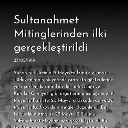
Sultanahmet
Mitinglerinden ilki
gerçekleştirildi
23/05/1919
Yunan birliklerinin 15 Mayıs’ta İzmir’e çıkması
Türkiye’nin birçok yerinde protesto gösterilerine
yol açarken, İstanbul’da da Türk Ocağı ve
Karakol Cemiyeti gibi örgütlerin öncülüğünde 19
Mayıs’ta Fatih’te, 20 Mayıs’ta Üsküdar’da ve 22
Mayıs’ta Kadıköy’de mitingler düzenlendi. En
kalabalık miting ise 23 Mayıs 1919 günü
Sultanahmet Meydanı’nda gerçekleştirildi. Bu