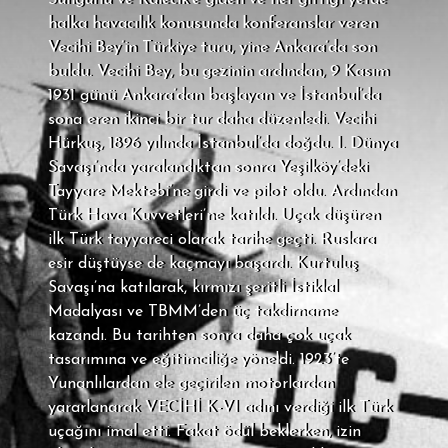
Sungurlu ve Kalecik’e giden ve her gittiği yerde
halka havacılık konusunda konferanslar veren
Vecihi Bey’in Türkiye turu, yine Ankara’da son
buldu. Vecihi Bey, bu gezinin ardından, 9 Kasım
1931 günü Ankara’dan başlayan ve İstanbul’da
sona eren ikinci bir tur daha düzenledi. Vecihi
Hürkuş, 1896 yılında İstanbul’da doğdu. I. Dünya
Savaşı’nda yaralandıktan sonra Yeşilköy’deki
Tayyare Mektebi’ne girdi ve pilot oldu. Ardından
Türk Hava Kuvvetleri’ne katıldı. Uçak düşüren
ilk Türk tayyareci olarak tarihe geçti. Ruslara
esir düştüyse de kaçmayı başardı. Kurtuluş
Savaşı’na katılarak, kırmızı şeritli İstiklal
Madalyası ve TBMM’den üç takdirname
kazandı. Bu tarihten sonra daha çok uçak
tasarımına ve eğitimciliğe yöneldi. 1923’te
Yunanlılardan ele geçirilen motorlardan
yararlanarak VECİHİ K-VI adını verdiği ilk Türk
uçağını imal etti. Fakat ödül beklerken, izin