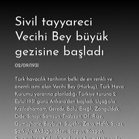
Sivil tayyareci
Vecihi Bey büyük
gezisine başladı
02/09/1931
Türk havacılık tarihinin belki de en renkli ve
önemli ismi olan Vecihi Bey (Hürkuş), Türk Hava
Kurumu yararına planladığı Türkiye turuna 2
Eylül 1931 günü Ankara’dan başladı. Uçağıyla
Kızılcahamam, Gerede, Bolu, Ereğli, Zonguldak,
Cide, Sinop, Samsun, Trabzon, Of, Rize,
Gümüşhane, Bayburt, Suşehri, Zara, Hafik, Sivas,
Şarkışla, Akdağmadeni, Sorgun, Yozgat,