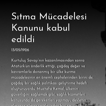
Sıtma Mücadelesi
Kanunu kabul
edildi
13/05/1926
Kurtuluş Savaşı’nın kazanılmasından sonra
Atatürk’ün önderlik ettiği, çağdaş değer ve
kavramlarla donanmış bir ülke kurma
mücadelesinin en önemli cephelerinden birini de,
çağdaş bir sağlık politikası geliştirme hedefi
oluşturuyordu. Mustafa Kemal, ülkenin
güvenliğini sağlamak gibi, sağlık hizmetleri
konusunda da gerekenleri yapmayı, devletin