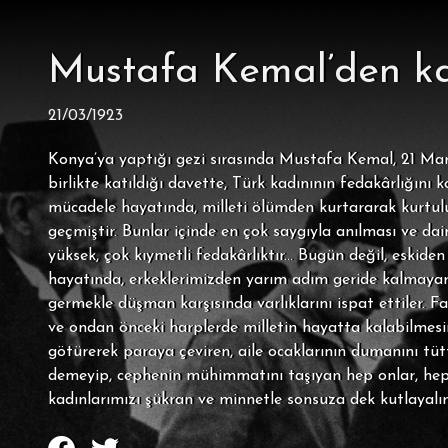
Mustafa Kemal’den ka
21/03/1923
Konya’ya yaptığı gezi sırasında Mustafa Kemal, 21 Mart 
birlikte katıldığı davette, Türk kadınının fedakârlığını
mücadele hayatında, milleti ölümden kurtararak kurtuluş
geçmiştir. Bunlar içinde en çok saygıyla anılması ve da
yüksek, çok kıymetli fedakârlıktır... Bugün değil, eski
hayatında, erkeklerimizden yarım adım geride kalmayara
germekle düşman karşısında varlıklarını ispat ettiler. F
ve ondan önceki harplerde milletin hayatta kalabilmesin
götürerek paraya çeviren, aile ocaklarının dumanını tüt
demeyip, cephenin mühimmatını taşıyan hep onlar, hep 
kadınlarımızı şükran ve minnetle sonsuza dek kutlayalı