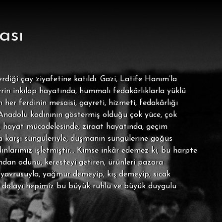
ası
diği çay ziyafetine katıldı. Gazi, Latife Hanım’la
erin inkılap hayatında, hummalı fedakârlıklarla yüklü
er ferdinin mesaisi, gayreti, hizmeti, fedakârlığı
a Anadolu kadınının göstermiş olduğu çok yüce, çok
şa, hayat mücadelesinde, ziraat hayatında, geçim
a karşı süngüleriyle, düşmanın süngülerine göğüs
ınlarımız işletmiştir... Kimse inkâr edemez ki, bu harpte
ndan odunu, keresteyi getiren, ürünleri pazara
i yavrusuyla, yağmur demeyip, kış demeyip, sıcak
n dolayı hepimiz bu büyük ruhlu ve büyük duygulu