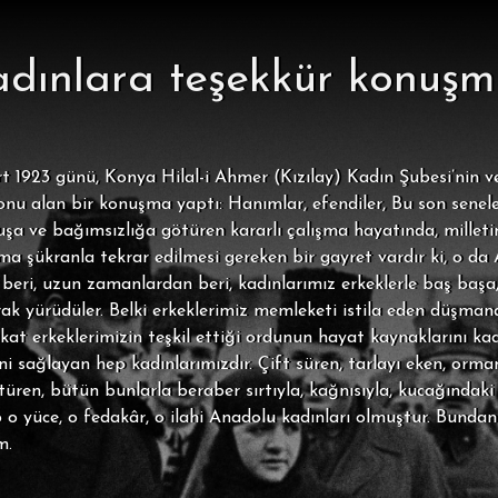
dınlara teşekkür konuşm
1923 günü, Konya Hilal-i Ahmer (Kızılay) Kadın Şubesi’nin ver
 konu alan bir konuşma yaptı: Hanımlar, efendiler, Bu son senel
a ve bağımsızlığa götüren kararlı çalışma hayatında, milletin h
ima şükranla tekrar edilmesi gereken bir gayret vardır ki, o d
den beri, uzun zamanlardan beri, kadınlarımız erkeklerle baş ba
k yürüdüler. Belki erkeklerimiz memleketi istila eden düşman
akat erkeklerimizin teşkil ettiği ordunun hayat kaynaklarını kad
i sağlayan hep kadınlarımızdır. Çift süren, tarlayı eken, orma
türen, bütün bunlarla beraber sırtıyla, kağnısıyla, kucağındak
o yüce, o fedakâr, o ilahi Anadolu kadınları olmuştur. Bunda
m.