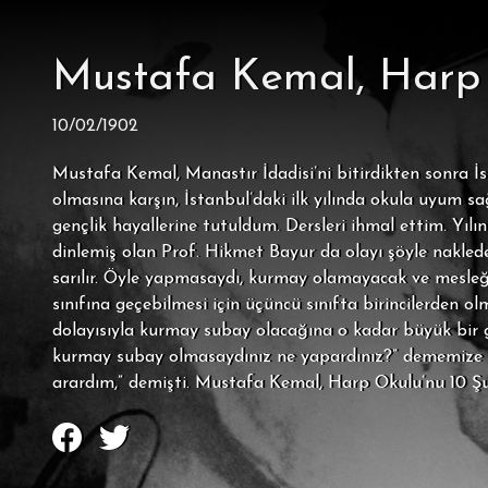
Mustafa Kemal, Harp O
10/02/1902
Mustafa Kemal, Manastır İdadisi’ni bitirdikten sonra İ
olmasına karşın, İstanbul’daki ilk yılında okula uyum sağ
gençlik hayallerine tutuldum. Dersleri ihmal ettim. Yılı
dinlemiş olan Prof. Hikmet Bayur da olayı şöyle naklede
sarılır. Öyle yapmasaydı, kurmay olamayacak ve mesleği
sınıfına geçebilmesi için üçüncü sınıfta birincilerden ol
dolayısıyla kurmay subay olacağına o kadar büyük bir güv
kurmay subay olmasaydınız ne yapardınız?” dememize ka
arardım,” demişti. Mustafa Kemal, Harp Okulu’nu 10 Ş