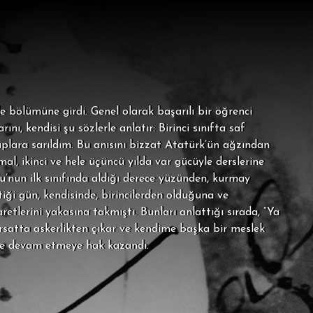
 bölümüne girdi. Genel olarak başarılı bir öğrenci
ı, kendisi şu sözlerle anlatır: Birinci sınıfta saf
taplara sarıldım. Bu anısını bizzat Atatürk’ün ağzından
l, ikinci ve hele üçüncü yılda var gücüyle derslerine
’nun ilk sınıfında aldığı derece yüzünden, kurmay
ttiği gün, kendisinde, birincilerden olduğuna ve
etlerini yakasına takmıştı. Bunları anlattığı sırada, “Ya
satta askerlikten çıkar ve kendime başka bir meslek
ne devam etmeye hak kazandı.