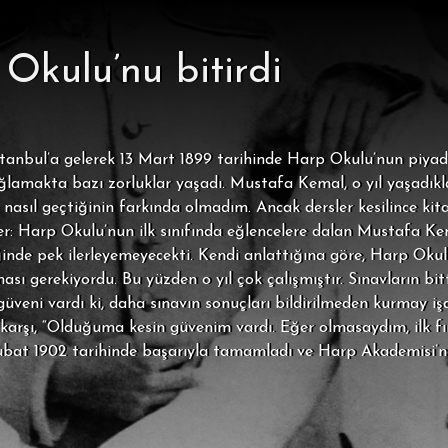
kulu’nu bitirdi
stanbul’a gelerek 13 Mart 1899 tarihinde Harp Okulu’nun piyade
lamakta bazı zorluklar yaşadı. Mustafa Kemal, o yıl yaşadıkların
n nasıl geçtiğinin farkında olmadım. Ancak dersler kesilince ki
r: Harp Okulu’nun ilk sınıfında eğlencelere dalan Mustafa Kema
nde pek ilerleyemeyecekti. Kendi anlattığına göre, Harp Okulu
ması gerekiyordu. Bu yüzden o yıl çok çalışmıştır. Sınavların bi
eni vardı ki, daha sınavın sonuçları bildirilmeden kurmay işar
rşı, “Olduğuma kesin güvenim vardı. Eğer olmasaydım, ilk fır
ubat 1902 tarihinde başarıyla tamamladı ve Harp Akademisi’