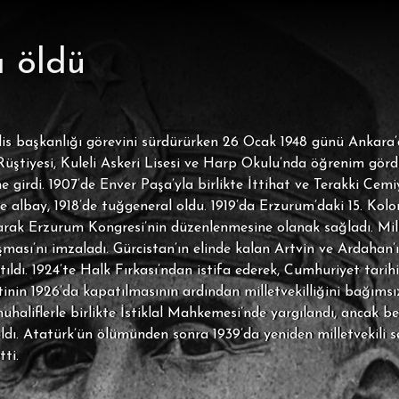
 öldü
is başkanlığı görevini sürdürürken 26 Ocak 1948 günü Ankara’d
iyesi, Kuleli Askeri Lisesi ve Harp Okulu’nda öğrenim gördü. 1
rdi. 1907’de Enver Paşa’yla birlikte İttihat ve Terakki Cemiye
5’te albay, 1918’de tuğgeneral oldu. 1919’da Erzurum’daki 15. K
k Erzurum Kongresi’nin düzenlenmesine olanak sağladı. Milli
ması’nı imzaladı. Gürcistan’ın elinde kalan Artvin ve Ardahan’ı
dı. 1924’te Halk Fırkası’ndan istifa ederek, Cumhuriyet tarihi
tinin 1926’da kapatılmasının ardından milletvekilliğini bağımsı
haliflerle birlikte İstiklal Mahkemesi’nde yargılandı, ancak ber
aldı. Atatürk’ün ölümünden sonra 1939’da yeniden milletvekili
ti.