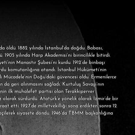
a öldü. 1882 yılında İstanbul’da doğdu. Babası,
905 yılında Harp Akademisi’ni birincilikle bitirdi.
ti’nin Manastır Şubesi’ni kurdu. 1912’de binbaşı
olordu komutanlığına atandı. İstanbul Hükümeti’nin
 Mücadele’nin Doğu’daki güvencesi oldu. Ermenilerce
n da geri alınmasını sağladı. Kurtuluş Savaşı’nın
nin ilk muhalefet partisi olan Terakkiperver
z olarak sürdürdü. Atatürk’e yönelik olarak İzmir’de bir
aat etti. 1927’de milletvekilliği sona erdikten sonra 12
 seçilerek siyasete döndü. 1946’da TBMM başkanlığına