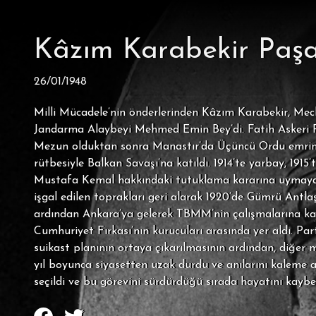
Kâzım Karabekir Paşa
26/01/1948
Milli Mücadele’nin önderlerinden Kâzım Karabekir, Mecl
Jandarma Alaybeyi Mehmed Emin Bey’di. Fatih Askeri Rüşt
Mezun olduktan sonra Manastır’da Üçüncü Ordu emrine gi
rütbesiyle Balkan Savaşı’na katıldı. 1914’te yarbay, 191
Mustafa Kemal hakkındaki tutuklama kararına uymayara
işgal edilen toprakları geri alarak 1920’de Gümrü Antlaş
ardından Ankara’ya gelerek TBMM’nin çalışmalarına katıl
Cumhuriyet Fırkası’nın kurucuları arasında yer aldı. Par
suikast planının ortaya çıkarılmasının ardından, diğer mu
yıl boyunca siyasetten uzak durdu ve anılarını kaleme 
seçildi ve bu görevini sürdürdüğü sırada hayatını kaybet