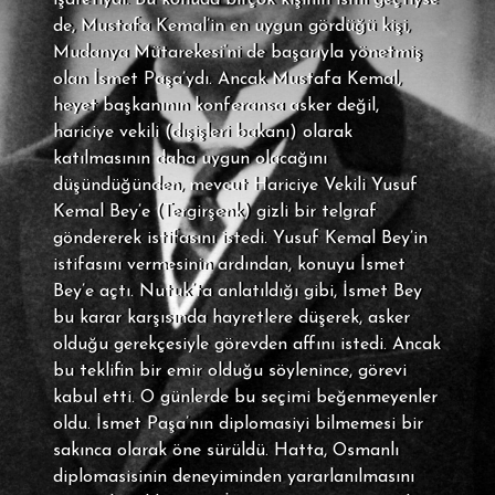
işaretiydi. Bu konuda birçok kişinin ismi geçtiyse
de, Mustafa Kemal’in en uygun gördüğü kişi,
Mudanya Mütarekesi’ni de başarıyla yönetmiş
olan İsmet Paşa’ydı. Ancak Mustafa Kemal,
heyet başkanının konferansa asker değil,
hariciye vekili (dışişleri bakanı) olarak
katılmasının daha uygun olacağını
düşündüğünden, mevcut Hariciye Vekili Yusuf
Kemal Bey’e (Tergirşenk) gizli bir telgraf
göndererek istifasını istedi. Yusuf Kemal Bey’in
istifasını vermesinin ardından, konuyu İsmet
Bey’e açtı. Nutuk’ta anlatıldığı gibi, İsmet Bey
bu karar karşısında hayretlere düşerek, asker
olduğu gerekçesiyle görevden affını istedi. Ancak
bu teklifin bir emir olduğu söylenince, görevi
kabul etti. O günlerde bu seçimi beğenmeyenler
oldu. İsmet Paşa’nın diplomasiyi bilmemesi bir
sakınca olarak öne sürüldü. Hatta, Osmanlı
diplomasisinin deneyiminden yararlanılmasını