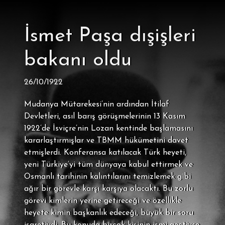
İsmet Paşa dışişleri
bakanı oldu
26/10/1922
Mudanya Mütarekesi’nin ardından İtilaf
Devletleri, asıl barış görüşmelerinin 13 Kasım
1922’de İsviçre’nin Lozan kentinde başlamasını
kararlaştırmışlar ve TBMM hükümetini davet
etmişlerdi. Konferansa katılacak Türk heyeti,
yeni Türkiye’yi tüm dünyaya kabul ettirmek ve
Osmanlı tarihinin kalıntılarını temizlemek gibi
ağır bir görevle karşı karşıya olacaktı. Bu zorlu
görevi kimlerin yerine getireceği ve özellikle
heyete kimin başkanlık edeceği, büyük bir soru