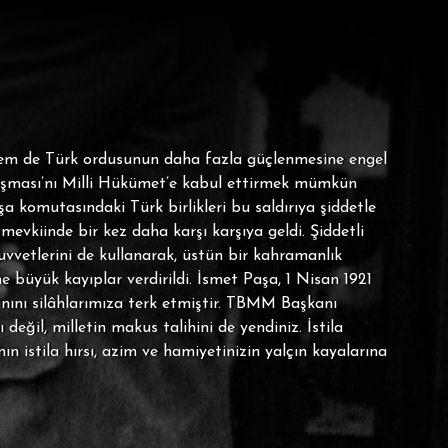
 hem de Türk ordusunun daha fazla güçlenmesine engel
laşması’nı Milli Hükümet’e kabul ettirmek mümkün
şa komutasındaki Türk birlikleri bu saldırıya şiddetle
mevkiinde bir kez daha karşı karşıya geldi. Şiddetli
vvetlerini de kullanarak, üstün bir kahramanlık
 büyük kayıplar verdirildi. İsmet Paşa, 1 Nisan 1921
nını silâhlarımıza terk etmiştir. TBMM Başkanı
ğil, milletin makus talihini de yendiniz. İstila
 istila hırsı, azim ve hamiyetinizin yalçın kayalarına