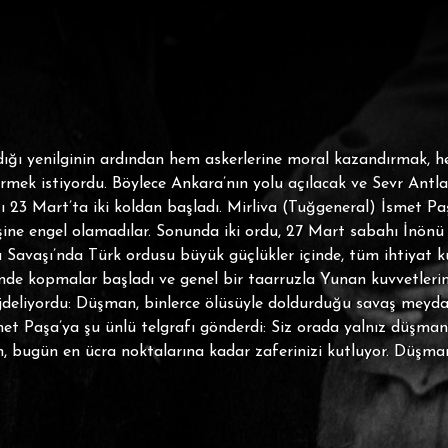
adığı yenilginin ardından hem askerlerine moral kazandırmak,
irmek istiyordu. Böylece Ankara’nın yolu açılacak ve Sevr Ant
ısı 23 Mart’ta iki koldan başladı. Mirliva (Tuğgeneral) İsmet Pa
şine engel olamadılar. Sonunda iki ordu, 27 Mart sabahı İnönü 
 Savaşı’nda Türk ordusu büyük güçlükler içinde, tüm ihtiyat ku
de kopmalar başladı ve genel bir taarruzla Yunan kuvvetlerine
üjdeliyordu: Düşman, binlerce ölüsüyle doldurduğu savaş meyda
 Paşa’ya şu ünlü telgrafı gönderdi: Siz orada yalnız düşmanı de
bugün en ücra noktalarına kadar zaferinizi kutluyor. Düşmanın