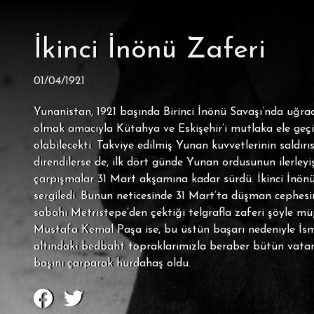
İkinci İnönü Zaferi
01/04/1921
Yunanistan, 1921 başında Birinci İnönü Savaşı’nda uğr
olmak amacıyla Kütahya ve Eskişehir’i mutlaka ele geç
olabilecekti. Takviye edilmiş Yunan kuvvetlerinin saldır
direndilerse de, ilk dört günde Yunan ordusunun ilerleyi
çarpışmalar 31 Mart akşamına kadar sürdü. İkinci İnönü
sergiledi. Bunun neticesinde 31 Mart’ta düşman cephesin
sabahı Metristepe’den çektiği telgrafla zaferi şöyle m
Mustafa Kemal Paşa ise, bu üstün başarı nedeniyle İsmet
altındaki bedbaht topraklarımızla beraber bütün vatan, 
başını çarparak hurdahaş oldu.