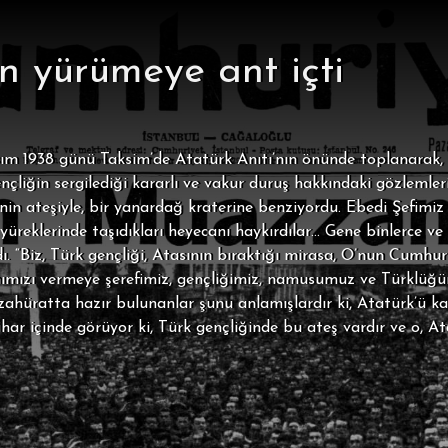
en yürümeye ant içti
sım 1938 günü Taksim’de Atatürk Anıtı’nın önünde toplanarak,
ençliğin sergilediği kararlı ve vakur duruş hakkındaki gözlemler
 ateşiyle, bir yanardağ kraterine benziyordu. Ebedi Şefimiz At
üreklerinde taşıdıkları heyecanı haykırdılar… Gene binlerce v
ydı. “Biz, Türk gençliği, Atasının bıraktığı mirasa, O’nun Cumhur
 canımızı vermeye şerefimiz, gençliğimiz, namusumuz ve Türkl
zahüratta hazır bulunanlar şunu anlamışlardır ki, Atatürk’ü k
har içinde görüyor ki, Türk gençliğinde bu ateş vardır ve o, Ata