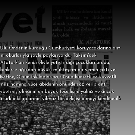
 Ulu Önder’in kurduğu Cumhuriyeti koruyacaklarına ant
ini okurlarıyla şöyle paylaşıyordu: Taksim’deki
atürk’ün kendi eliyle yetiştirdiği çocukları orada,
e binlerce ağızdan büyük, muhteşem bir yemin çıktı ve
iyetine, O’nun inkılaplarına, O’nun kudretli ve kuvvetli
üğümüz namına yüce abidenin önünde söz verip ant
aybetmiş olmanın en büyük tesellisini yalnız ve ancak
türk inkılaplarının yılmaz bir bekçisi olmayı kendine ilk