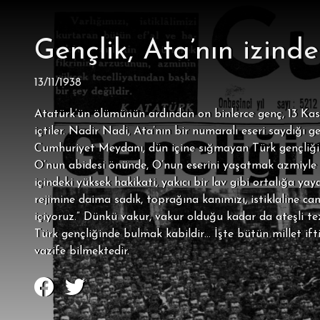
Gençlik, Ata’nın izind
13/11/1938
Atatürk’ün ölümünün ardından on binlerce genç, 13 Ka
içtiler. Nadir Nadi, Ata’nın bir numaralı eseri saydığı g
Cumhuriyet Meydanı, dün içine sığmayan Türk gençliğinin
O’nun abidesi önünde, O’nun eserini yaşatmak azmiyle y
içindeki yüksek hakikati, yakıcı bir lav gibi ortalığa ya
rejimine daima sadık, toprağına kanımızı, istiklaline
içiyoruz.” Dünkü vakur, vakur olduğu kadar da ateşli te
Türk gençliğinde bulmak kabildir… İşte bütün millet ifti
vazife bilmektedir.