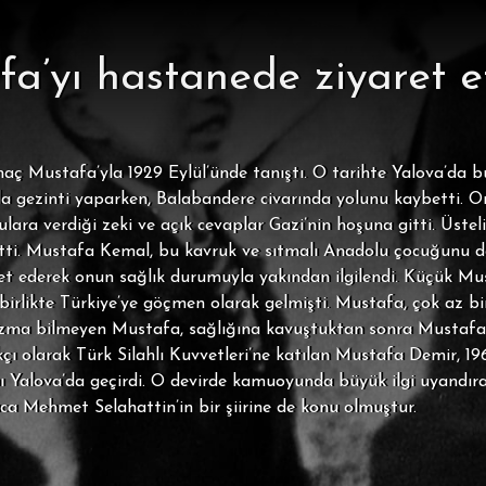
a’yı hastanede ziyaret et
 Mustafa’yla 1929 Eylül’ünde tanıştı. O tarihte Yalova’da bu
la gezinti yaparken, Balabandere civarında yolunu kaybetti. Ora
ara verdiği zeki ve açık cevaplar Gazi’nin hoşuna gitti. Üsteli
 etti. Mustafa Kemal, bu kavruk ve sıtmalı Anadolu çocuğunu da
t ederek onun sağlık durumuyla yakından ilgilendi. Küçük Mus
irlikte Türkiye’ye göçmen olarak gelmişti. Mustafa, çok az bir
azma bilmeyen Mustafa, sağlığına kavuştuktan sonra Mustafa 
nkçı olarak Türk Silahlı Kuvvetleri’ne katılan Mustafa Demir, 19
nı Yalova’da geçirdi. O devirde kamuoyunda büyük ilgi uyandır
ıca Mehmet Selahattin’in bir şiirine de konu olmuştur.