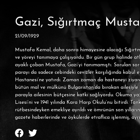
Gazi, Sığırtmaç Mustaf
21/09/1929
Mustafa Kemal, daha sonra himayesine alacağı Sığırtmaç
ve yöreyi tanımaya çalışıyordu. Bir gün grup halinde at
ayaklı çoban Mustafa, Gazi’yi tanımamıştı. Sorulan sorul
parayı da sadece cebindeki cevizler karşılığında kabul
Hastanesi’ne yatırdı. Zaman zaman da hastaneyi ziyare
bütün mal ve mülkünü Bulgaristan’da bırakan ailesiyle b
parayla ailesinin bütçesine katkı sağlıyordu. Okuma y
Lisesi’ni ve 1941 yılında Kara Harp Okulu’nu bitirdi. Ta
rütbesindeyken emekliye ayrıldı ve ömrünün son yılları
gazete haberlerinde ve öykülerde etraflıca işlenmiş, ayr