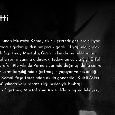
ti
lunan Mustafa Kemal, sık sık çevrede gezilere çıkıyor
da, sığırları güden bir çocuk gördü. 11 yaşında, çıplak
k Sığırtmaç Mustafa, Gazi’nin kendisine teklif ettiği
ha sonra yanına aldırarak, tedavi amacıyla Şişli Etfal
tafa, 1918 yılında Varna civarında doğmuş, daha sonra
 ücret karşılığında sığırtmaçlık yapıyor ve kazandığı
Kemal Paşa tarafından okula gönderildi. Kuleli Askeri
60 yılında kalp rahatsızlığı nedeniyle binbaşı
an Sığırtmaç Mustafa’nın Atatürk’le tanışma hikâyesi,