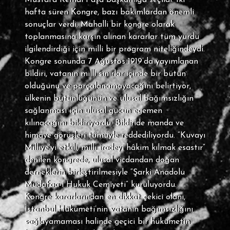
Mustafa Kemal Paşa başkanlığa seçildi. İki
hafta süren Kongre, bazı bakımlardan önemli
sonuçlar verdi. Mahalli bir kongre olarak
toplanmasına karşın alınan kararlar tüm yurdu
ilgilendirdiği için milli bir program niteliğindeydi.
Kongre sonunda 7 Ağustos 1919’da yayımlanan
bildiri, vatanın milli sınırlar içinde bir bütün
olduğunu ve parçalanamayacağını belirtiyor,
ülkenin bütünlüğünün ve ulusal bağımsızlığın
sağlanması için ulusal gücün egemen
kılınacağını bildiriyordu. Bildiride manda ve
himaye görüşleri tümüyle reddediliyordu. “Kuvayı
Milliye’yi etkili, milli iradeyi hâkim kılmak esastır”
denilen kongrede, ulusal vicdandan doğan
derneklerin birleştirilmesiyle “Şarki Anadolu
Müdafaa-i Hukuk Cemiyeti” kuruluyordu.
Kongre kararlarından en dikkat çekici olanı,
İstanbul Hükümeti’nin vatanın bağımsızlığını
sağlayamaması halinde geçici bir hükümetin