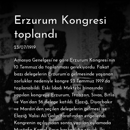
Erzurum Kongresi
toplandı
23/07/1919
Amasya Genelgesi’ne göre Erzurum Kongresi’nin
10 Temmuz’da toplanması gerekiyordu. Fakat
bazı delegelerin Erzurum’a gelmesinde yaşanan
zorluklar nedeniyle kongre 23 Temmuz 1919’da
toplanabildi. Eski İdadi Mektebi binasında
yapılan kongreye Erzurum, Trabzon, Sivas, Bitlis
ve Van’dan 56 delege katıldı. Elazığ, Diyarbakır
ve Mardin’den seçilen delegelerin gelmesi ise
Elazığ Valisi Ali Galip tarafından engellendi.
Kongrenin açılışından sonra yapılan oylamada