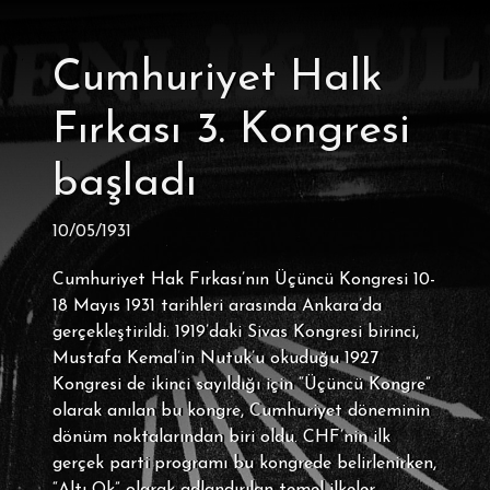
Cumhuriyet Halk
Fırkası 3. Kongresi
başladı
10/05/1931
Cumhuriyet Hak Fırkası’nın Üçüncü Kongresi 10-
18 Mayıs 1931 tarihleri arasında Ankara’da
gerçekleştirildi. 1919’daki Sivas Kongresi birinci,
Mustafa Kemal’in Nutuk’u okuduğu 1927
Kongresi de ikinci sayıldığı için “Üçüncü Kongre”
olarak anılan bu kongre, Cumhuriyet döneminin
dönüm noktalarından biri oldu. CHF’nin ilk
gerçek parti programı bu kongrede belirlenirken,