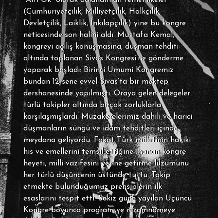
“Altı Ok” olarak adlandırılan temel ilkeler
(Cumhuriyetçilik, Milliyetçilik, Halkçılık,
Devletçilik, Laiklik, İnkılapçılık) yine bu kongre
neticesinde son halini aldı. Mustafa Kemal,
kongreyi açılış konuşmasına, düşman tehditi
altında toplanan Sivas Kongresi’ne gönderme
yaparak başladı: Birinci Umumi Kongremiz
bundan 12 sene evvel Sivas’ta bir mektep
dershanesinde yapılmıştı. Oraya gelen delegeler
türlü takipler altında birçok zorluklarla
karşılaşmışlardı. Müzakerelerimiz dahili ve harici
düşmanların süngü ve idam tehditleri içinde
meydana geliyordu. Fakat Türk milletinin hakiki
his ve emellerini temsil ettiğine inanan kongre
heyeti, milli vazifesini yerine getirme lüzumunu
her türlü düşüncenin üstünde tuttu. Takip
etmekte bulunduğumuz prensiplerin ilk
esaslarını tespit etti. Sekiz güne yayılan Üçüncü
Kongre boyunca program ve nizamnameye