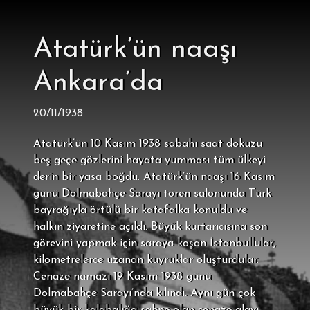
Atatürk’ün naaşı
Ankara’da
20/11/1938
Atatürk’ün 10 Kasım 1938 sabahı saat dokuzu
beş geçe gözlerini hayata yumması tüm ülkeyi
derin bir yasa boğdu. Atatürk’ün naaşı 16 Kasım
günü Dolmabahçe Sarayı tören salonunda Türk
bayrağıyla örtülü bir katafalka konuldu ve
halkın ziyaretine açıldı. Büyük kurtarıcısına son
görevini yapmak için saraya koşan İstanbullular,
kilometrelerce uzanan kuyruklar oluşturdular.
Cenaze namazı 19 Kasım 1938 günü
Dolmabahçe Sarayı’nda kılındı. Aynı gün çok