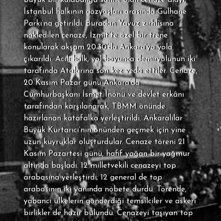
büyük bir kalabalığa sahne olan cenaze alayı,
İstanbul halkının gözyaşları arasında Gülhane
Parkı’na getirildi. Buradan Yavuz zırhlısına
nakledilen cenaze, İzmit’te özel bir trene
konularak akşam 20.30’da Ankara’ya yola
çıkarıldı. Acılı halk, yol boyunca demiryolunun iki
tarafında Atalarına son kez veda ettiler. Cenaze,
20 Kasım Pazar günü Ankara’da
Cumhurbaşkanı İsmet İnönü ve devlet erkânı
tarafından karşılanarak, TBMM önünde
hazırlanan katafalka yerleştirildi. Ankaralılar
Büyük Kurtarıcı’nın önünden geçmek için yine
uzun kuyruklar oluşturdular. Cenaze töreni 21
Kasım Pazartesi günü, hafif yağan bir yağmur
altında başladı. 12 milletvekili cenazeyi top
arabasına yerleştirdi; 12 general de top
arabasının iki yanında nöbete durdu. Törende,
yabancı ülkelerin gönderdiği temsilciler ve askeri
birlikler de hazır bulundu. Cenazeyi taşıyan top