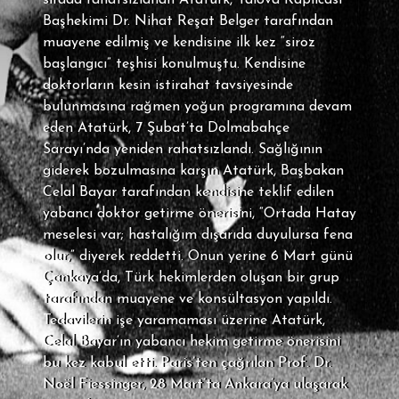
sırada rahatsızlanan Atatürk, Yalova Kaplıcası
Başhekimi Dr. Nihat Reşat Belger tarafından
muayene edilmiş ve kendisine ilk kez “siroz
başlangıcı” teşhisi konulmuştu. Kendisine
doktorların kesin istirahat tavsiyesinde
bulunmasına rağmen yoğun programına devam
eden Atatürk, 7 Şubat’ta Dolmabahçe
Sarayı’nda yeniden rahatsızlandı. Sağlığının
giderek bozulmasına karşın Atatürk, Başbakan
Celal Bayar tarafından kendisine teklif edilen
yabancı doktor getirme önerisini, “Ortada Hatay
meselesi var; hastalığım dışarıda duyulursa fena
olur,” diyerek reddetti. Onun yerine 6 Mart günü
Çankaya’da, Türk hekimlerden oluşan bir grup
tarafından muayene ve konsültasyon yapıldı.
Tedavilerin işe yaramaması üzerine Atatürk,
Celal Bayar’ın yabancı hekim getirme önerisini
bu kez kabul etti. Paris’ten çağrılan Prof. Dr.
Noël Fiessinger, 28 Mart’ta Ankara’ya ulaşarak